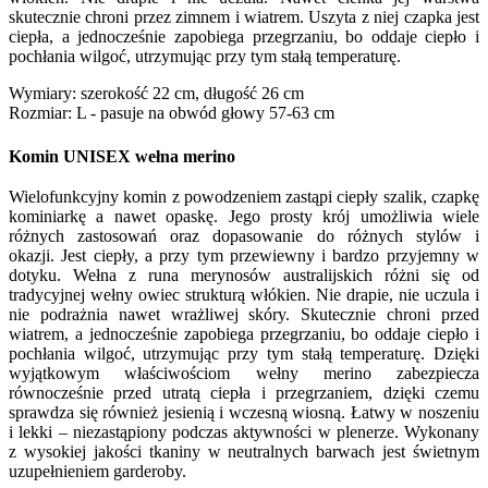
skutecznie chroni przez zimnem i wiatrem. Uszyta z niej czapka jest
ciepła, a jednocześnie zapobiega przegrzaniu, bo oddaje ciepło i
pochłania wilgoć, utrzymując przy tym stałą temperaturę.
Wymiary: szerokość 22 cm, długość 26 cm
Rozmiar: L - pasuje na obwód głowy 57-63 cm
Komin UNISEX wełna merino
Wielofunkcyjny komin z powodzeniem zastąpi ciepły szalik, czapkę
kominiarkę a nawet opaskę. Jego prosty krój umożliwia wiele
różnych zastosowań oraz dopasowanie do różnych stylów i
okazji. Jest ciepły, a przy tym przewiewny i bardzo przyjemny w
dotyku. Wełna z runa merynosów australijskich różni się od
tradycyjnej wełny owiec strukturą włókien. Nie drapie, nie uczula i
nie podrażnia nawet wrażliwej skóry. Skutecznie chroni przed
wiatrem, a jednocześnie zapobiega przegrzaniu, bo oddaje ciepło i
pochłania wilgoć, utrzymując przy tym stałą temperaturę. Dzięki
wyjątkowym właściwościom wełny merino zabezpiecza
równocześnie przed utratą ciepła i przegrzaniem, dzięki czemu
sprawdza się również jesienią i wczesną wiosną. Łatwy w noszeniu
i lekki – niezastąpiony podczas aktywności w plenerze. Wykonany
z wysokiej jakości tkaniny w neutralnych barwach jest świetnym
uzupełnieniem garderoby.