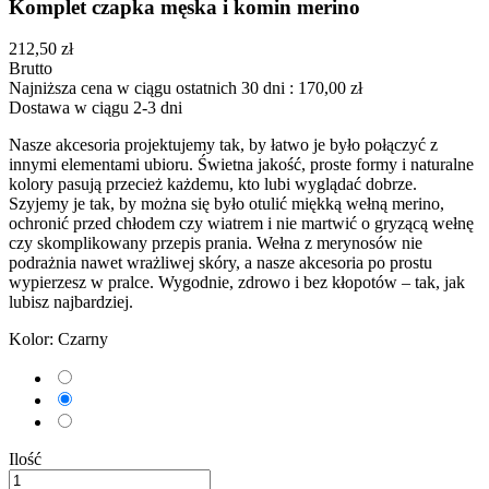
Komplet czapka męska i komin merino
212,50 zł
Brutto
Najniższa cena w ciągu ostatnich 30 dni :
170,00 zł
Dostawa w ciągu 2-3 dni
Nasze akcesoria projektujemy tak, by łatwo je było połączyć z
innymi elementami ubioru. Świetna jakość, proste formy i naturalne
kolory pasują przecież każdemu, kto lubi wyglądać dobrze.
Szyjemy je tak, by można się było otulić miękką wełną merino,
ochronić przed chłodem czy wiatrem i nie martwić o gryzącą wełnę
czy skomplikowany przepis prania. Wełna z merynosów nie
podrażnia nawet wrażliwej skóry, a nasze akcesoria po prostu
wypierzesz w pralce. Wygodnie, zdrowo i bez kłopotów – tak, jak
lubisz najbardziej.
Kolor: Czarny
khaki
Czarny
Kremowy
Ilość