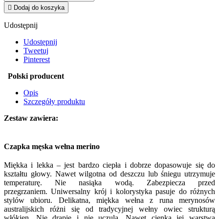

Dodaj do koszyka
Udostępnij
Udostępnij
Tweetuj
Pinterest
Polski producent
Opis
Szczegóły produktu
Zestaw zawiera:
Czapka męska wełna merino
Miękka i lekka – jest bardzo ciepła i dobrze dopasowuje się do
kształtu głowy. Nawet wilgotna od deszczu lub śniegu utrzymuje
temperaturę. Nie nasiąka wodą. Zabezpiecza przed
przegrzaniem. Uniwersalny krój i kolorystyka pasuje do różnych
stylów ubioru. Delikatna, miękka wełna z runa merynosów
australijskich różni się od tradycyjnej wełny owiec strukturą
włókien. Nie drapie i nie uczula. Nawet cienka jej warstwa