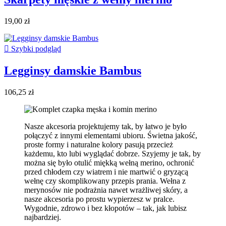
19,00 zł

Szybki podgląd
Legginsy damskie Bambus
106,25 zł
Nasze akcesoria projektujemy tak, by łatwo je było
połączyć z innymi elementami ubioru. Świetna jakość,
proste formy i naturalne kolory pasują przecież
każdemu, kto lubi wyglądać dobrze. Szyjemy je tak, by
można się było otulić miękką wełną merino, ochronić
przed chłodem czy wiatrem i nie martwić o gryzącą
wełnę czy skomplikowany przepis prania. Wełna z
merynosów nie podrażnia nawet wrażliwej skóry, a
nasze akcesoria po prostu wypierzesz w pralce.
Wygodnie, zdrowo i bez kłopotów – tak, jak lubisz
najbardziej.